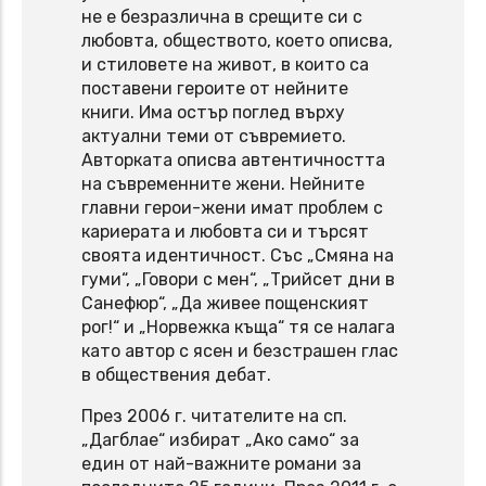
не е безразлична в срещите си с
любовта, обществото, което описва,
и стиловете на живот, в които са
поставени героите от нейните
книги. Има остър поглед върху
актуални теми от съвремието.
Авторката описва автентичността
на съвременните жени. Нейните
главни герои-жени имат проблем с
кариерата и любовта си и търсят
своята идентичност. Със „Смяна на
гуми“, „Говори с мен“, „Трийсет дни в
Санефюр“, „Да живее пощенският
рог!“ и „Норвежка къща“ тя се налага
като автор с ясен и безстрашен глас
в обществения дебат.
През 2006 г. читателите на сп.
„Дагблае“ избират „Ако само“ за
един от най-важните романи за