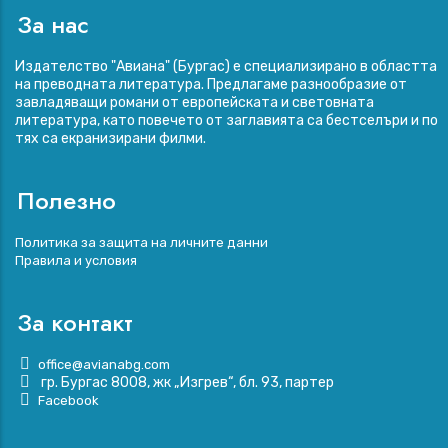
За нас
Издателство "Авиана" (Бургас) е специализирано в областта
на преводната литература. Предлагаме разнообразие от
завладяващи романи от европейската и световната
литература, като повечето от заглавията са бестселъри и по
тях са екранизирани филми.
Полезно
Footer
Политика за защита на личните данни
menu
Правила и условия
За контакт
office@avianabg.com
гр. Бургас 8008, жк „Изгрев“, бл. 93, партер
Facebook