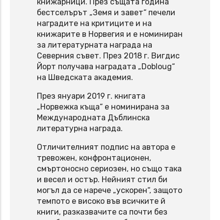
книжарници. През същата година
бестселърът „Земя и завет“ печели
наградите на критиците и на
книжарите в Норвегия и е номиниран
за литературната награда на
Северния съвет. През 2018 г. Вигдис
Йорт получава наградата „Dobloug“
на Шведската академия.
През януари 2019 г. книгата
„Норвежка къща“ е номинирана за
Международната Дъблинска
литературна награда.
Отличителният подпис на автора е
тревожен, конфронтационен,
смъртоносно сериозен, но също така
и весел и остър. Нейният стил би
могъл да се нарече „ускорен“, защото
темпото е високо във всичките й
книги, разказвачите са почти без