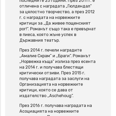
последните 25 години. През 2011 г. е
отличена с наградата „Гюлдендал”
за цялостно творчество, а през 2012
г. с наградата на норвежките
критици за „Да живее пощенският
рог!“. Романът също така е превърнат
в пиеса, която жъне успех в
Държавния театър.
През 2014 г. печели наградите
„Амалие Скрам” и „Браги”. Романът
„Норвежка къща” излиза през есента
на 2014 г. и получава блестящи
критически отзиви. През 2015 г.
получава наградата за заслуги на
Организацията на норвежките
критици, която се дава от
издателство „Aschehoug“.
През 2016 г. получава наградата на
Асоциацията на норвежките