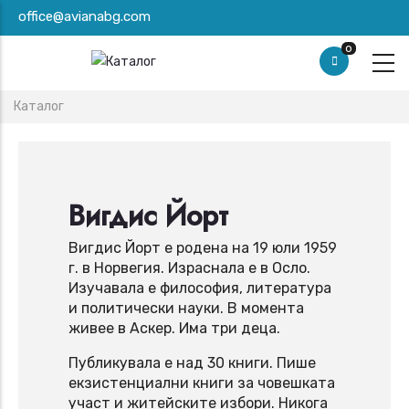
Премини
office@avianabg.com
към
0
основното
съдържание
Breadcrumb
Каталог
Вигдис Йорт
Вигдис Йорт е родена на 19 юли 1959
г. в Норвегия. Израснала е в Осло.
Изучавала е философия, литература
и политически науки. В момента
живее в Аскер. Има три деца.
Публикувала е над 30 книги. Пише
екзистенциални книги за човешката
участ и житейските избори. Никога