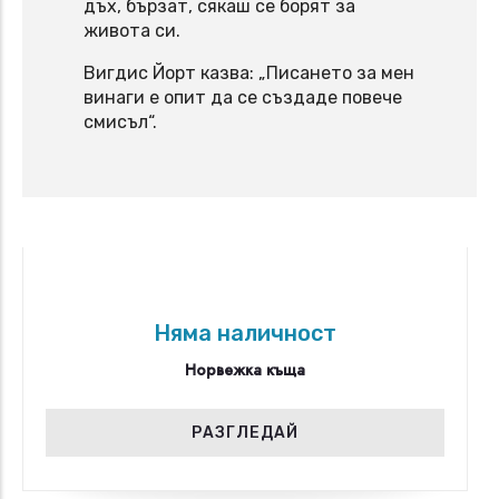
дъх, бързат, сякаш се борят за
живота си.
Вигдис Йорт казва: „Писането за мен
винаги е опит да се създаде повече
смисъл“.
Няма наличност
Норвежка къща
РАЗГЛЕДАЙ