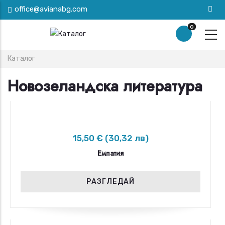
Премини
office@avianabg.com
към
0
основното
съдържание
Breadcrumb
Каталог
Новозеландска литература
15,50 € (30,32 лв)
Емпатия
РАЗГЛЕДАЙ