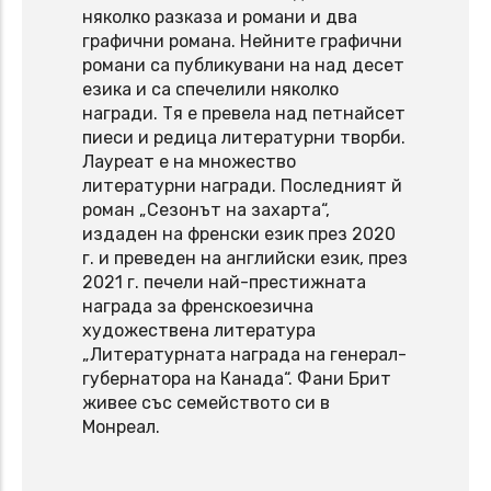
няколко разказа и романи и два
графични романа. Нейните графични
романи са публикувани на над десет
езика и са спечелили няколко
награди. Тя е превела над петнайсет
пиеси и редица литературни творби.
Лауреат е на множество
литературни награди. Последният й
роман „Сезонът на захарта“,
издаден на френски език през 2020
г. и преведен на английски език, през
2021 г. печели най-престижната
награда за френскоезична
художествена литература
„Литературната награда на генерал-
губернатора на Канада“. Фани Брит
живее със семейството си в
Монреал.