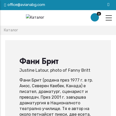
Премини
office@avianabg.com
към
0
основното
съдържание
Breadcrumb
Каталог
Фани Брит
Justine Latour, photo of Fanny Britt
Фани Брит (родена през 1977 г. в гр.
Амос, Северен Квебек, Канада) е
писател, драматург, сценарист и
преводач. През 2001 г. завършва
драматургия в Националното
театрално училище. Тя е автор на
около петнайсет пиеси, две есета,