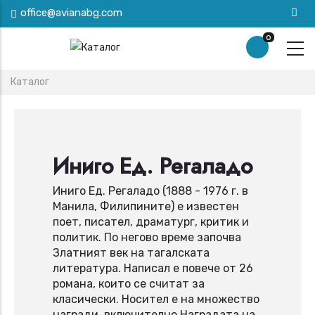
Премини
office@avianabg.com
към
0
основното
съдържание
Breadcrumb
Каталог
Иниго Ед. Регаладо
Иниго Ед. Регаладо (1888 - 1976 г. в
Манила, Филипините) е известен
поет, писател, драматург, критик и
политик. По негово време започва
Златният век на тагалската
литература. Написал е повече от 26
романа, които се считат за
класически. Носител е на множество
награди, включително Наградата на