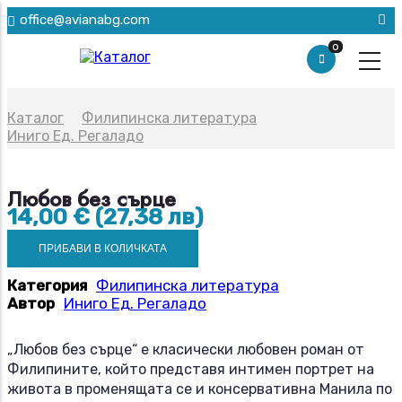
Премини
office@avianabg.com
към
0
основното
съдържание
Breadcrumb
Каталог
Филипинска литература
Иниго Ед. Регаладо
Любов без сърце
14,00 € (27,38 лв)
Категория
Филипинска литература
Автор
Иниго Ед. Регаладо
„Любов без сърце“ е класически любовен роман от
Филипините, който представя интимен портрет на
живота в променящата се и консервативна Манила по