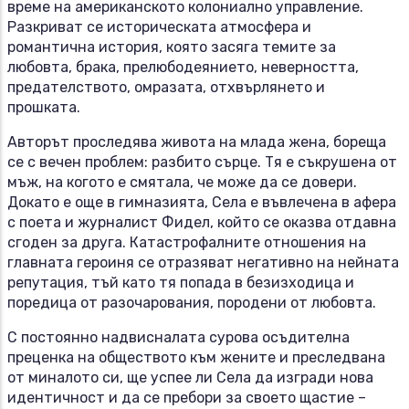
време на американското колониално управление.
Разкриват се историческата атмосфера и
романтична история, която засяга темите за
любовта, брака, прелюбодеянието, неверността,
предателството, омразата, отхвърлянето и
прошката.
Авторът проследява живота на млада жена, бореща
се с вечен проблем: разбито сърце. Тя е съкрушена от
мъж, на когото е смятала, че може да се довери.
Докато е още в гимназията, Села е въвлечена в афера
с поета и журналист Фидел, който се оказва отдавна
сгоден за друга. Катастрофалните отношения на
главната героиня се отразяват негативно на нейната
репутация, тъй като тя попада в безизходица и
поредица от разочарования, породени от любовта.
С постоянно надвисналата сурова осъдителна
преценка на обществото към жените и преследвана
от миналото си, ще успее ли Села да изгради нова
идентичност и да се пребори за своето щастие –