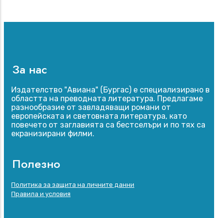
За нас
Издателство "Авиана" (Бургас) е специализирано в
областта на преводната литература. Предлагаме
разнообразие от завладяващи романи от
европейската и световната литература, като
повечето от заглавията са бестселъри и по тях са
екранизирани филми.
Полезно
Footer
Политика за защита на личните данни
menu
Правила и условия