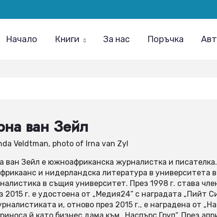
Main
navigation
Начало
Книги
За нас
Поръчка
Авт
рна ван Зейл
nda Veldtman, photo of Irna van Zyl
а ван Зейл е южноафриканска журналистка и писателка. 
африкаанс и нидерландска литература в университета в С
налистика в същия университет. През 1998 г. става чл
з 2015 г. е удостоена от „Медия24“ с наградата „Пийт С
урналистиката и, отново през 2015 г., е наградена от „
приноса й като бизнес дама към „Наспърс Груп“. През апри