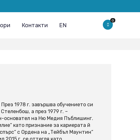
0
ори
Контакти
EN
През 1978 г. завършва обучението си
теленбош, а през 1979 г. –
ен-основател на Ню Медия Пъблишинг.
илие“ като признание за кариерата й
Наспърс“ с Ордена на „Тейбъл Маунтин“
л 2015 г. се оттегля като