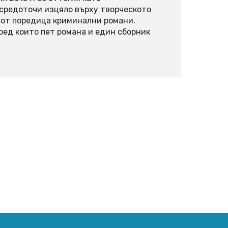
ъсредоточи изцяло върху творческото
т от поредица криминални романи.
сред които пет романа и един сборник