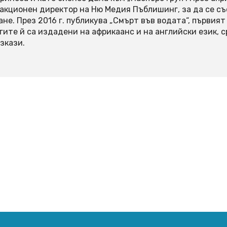
акционен директор на Ню Медия Пъблишинг, за да се с
ане. През 2016 г. публикува „Смърт във водата“, първия
гите й са издадени на африкаанс и на английски език, 
азкази.