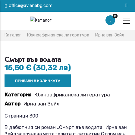
Премини
office@avianabg.com
към
0
основното
съдържание
Breadcrumb
Каталог
Южноафриканска литература
Ирна ван Зейл
Смърт във водата
15,50 € (30,32 лв)
Категория
Южноафриканска литература
Автор
Ирна ван Зейл
Страници 300
В дебютния си роман „Смърт във водата“ Ирна ван
Зейл запознава читателите с детектив Сторм ван