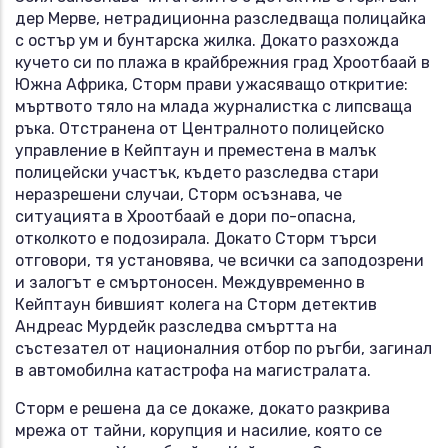
дер Мерве, нетрадиционна разследваща полицайка
с остър ум и бунтарска жилка. Докато разхожда
кучето си по плажа в крайбрежния град Хроотбаай в
Южна Африка, Сторм прави ужасяващо откритие:
мъртвото тяло на млада журналистка с липсваща
ръка. Отстранена от Централното полицейско
управление в Кейптаун и преместена в малък
полицейски участък, където разследва стари
неразрешени случаи, Сторм осъзнава, че
ситуацията в Хроотбаай е дори по-опасна,
отколкото е подозирала. Докато Сторм търси
отговори, тя установява, че всички са заподозрени
и залогът е смъртоносен. Междувременно в
Кейптаун бившият колега на Сторм детектив
Андреас Мурдейк разследва смъртта на
състезател от националния отбор по ръгби, загинал
в автомобилна катастрофа на магистралата.
Сторм е решена да се докаже, докато разкрива
мрежа от тайни, корупция и насилие, която се