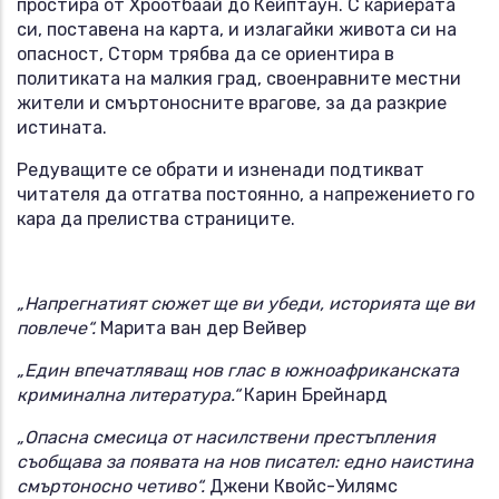
простира от Хроотбаай до Кейптаун. С кариерата
си, поставена на карта, и излагайки живота си на
опасност, Сторм трябва да се ориентира в
политиката на малкия град, своенравните местни
жители и смъртоносните врагове, за да разкрие
истината.
Редуващите се обрати и изненади подтикват
читателя да отгатва постоянно, а напрежението го
кара да прелиства страниците.
„Напрегнатият сюжет ще ви убеди, историята ще ви
повлече“.
Марита ван дер Вейвер
„Един впечатляващ нов глас в южноафриканската
криминална литература.“
Карин Брейнард
„Опасна смесица от насилствени престъпления
съобщава за появата на нов писател: едно наистина
смъртоносно четиво“.
Джени Квойс-Уилямс