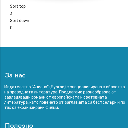
Sort top
3
Sort down
0
За нас
Издателство "Авиана" (Бургас) е специализирано в областта
на преводната литература. Предлагаме разнообразие от
завладяващи романи от европейската и световната
литература, като повечето от заглавията са бестселъри и по
тях са екранизирани филми.
Полезно